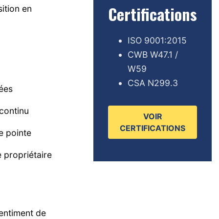
Certifications
ition en
ISO 9001:2015
CWB W47.1 /
W59
CSA N299.3
ées
continu
VOIR
CERTIFICATIONS
e pointe
 propriétaire
entiment de